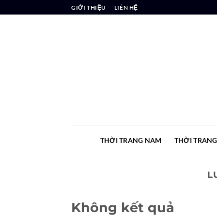
Chuyển
GIỚI THIỆU
LIÊN HỆ
đến
nội
dung
THỜI TRANG NAM
THỜI TRAN
L
Không kết quả