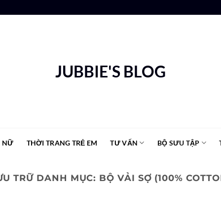
JUBBIE'S BLOG
G NỮ
THỜI TRANG TRẺ EM
TƯ VẤN
BỘ SƯU TẬP
ƯU TRỮ DANH MỤC:
BỘ VẢI SỢ (100% COTTO