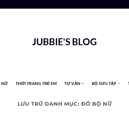
JUBBIE'S BLOG
G NỮ
THỜI TRANG TRẺ EM
TƯ VẤN
BỘ SƯU TẬP
LƯU TRỮ DANH MỤC:
ĐỒ BỘ NỮ