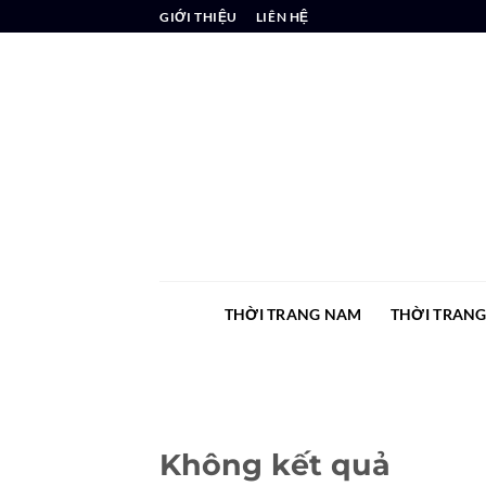
Chuyển
GIỚI THIỆU
LIÊN HỆ
đến
nội
dung
THỜI TRANG NAM
THỜI TRAN
Không kết quả